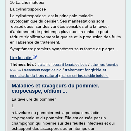
10 La cheimatobie
La cylindrosporiose
La cylindrosporiose est la principale maladie
cryptogamique du cerisier. Ses manifestations sont
épisodiques, sur des variétés sensibles et à la faveur
d'automne et de printemps pluvieux. La maladie peut
réduire significativement la qualité et la production des fruits
en l'absence de traitement.
Symptômes: premiers symptômes sous forme de plages...
Lire la suite
Thèmes liés :
/
traitement curatif fongicide bois
traitement fongicide
/
/
traitement fongicide et
traitement fongicide bio
bois bio
insecticide du bois naturel
/
traitement insecticide bois bio
Maladies et ravageurs du pommier,
carpocaspe, oïdium ...
La tavelure du pommier
L
a tavelure du pommier est la principale maladie
cryptogamique du pommier. Elle est causée par un
champignon qui hiberne sur des feuilles infectées et qui
échappent des ascospores au printemps qui