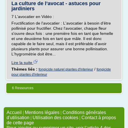
La culture de l’avocat - astuces pour
jardiniers
7 L'avocatier en Vidéo :
Fructification de l'avocatier : L'avocatier à besoin d'être
pollinisé pour fructifier. Chez l'avocatier, chaque fleur
s'ouvre deux fois : une première fois en tant que femelle
et une deuxième fois en tant que mâle. Il est donc
capable de le faire seul, mais il est préférable d'avoir
plusieurs plants pour assurer une bonne pollinisation.
L'hygrométrie doit être...
Lire la suite
Thèmes liés :
/
fongicide naturel plantes d'interieur
fongicide
pour plantes d'interieur
6 Ressources
Accueil
|
Mentions légales
|
Conditions générales
d'utilisation
|
Utilisation des cookies
|
Contact à propos
de cette page
Pour ajouter ou supprimer un site, voir l'article 4 des