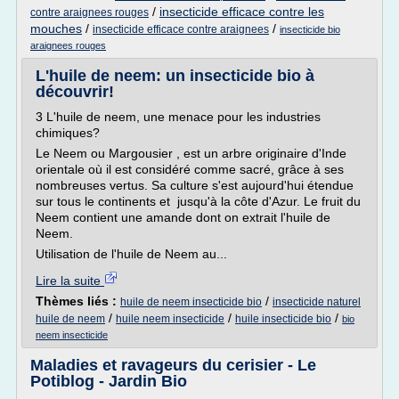
/
insecticide efficace contre les
contre araignees rouges
mouches
/
/
insecticide efficace contre araignees
insecticide bio
araignees rouges
L'huile de neem: un insecticide bio à
découvrir!
3 L'huile de neem, une menace pour les industries
chimiques?
Le Neem ou Margousier , est un arbre originaire d'Inde
orientale où il est considéré comme sacré, grâce à ses
nombreuses vertus. Sa culture s'est aujourd'hui étendue
sur tous le continents et jusqu'à la côte d'Azur. Le fruit du
Neem contient une amande dont on extrait l'huile de
Neem.
Utilisation de l'huile de Neem au...
Lire la suite
Thèmes liés :
/
huile de neem insecticide bio
insecticide naturel
/
/
/
huile de neem
huile neem insecticide
huile insecticide bio
bio
neem insecticide
Maladies et ravageurs du cerisier - Le
Potiblog - Jardin Bio