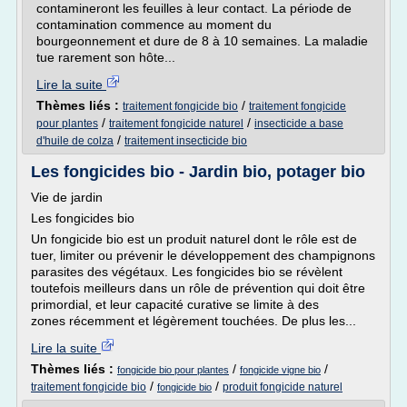
contamineront les feuilles à leur contact. La période de
contamination commence au moment du
bourgeonnement et dure de 8 à 10 semaines. La maladie
tue rarement son hôte...
Lire la suite
Thèmes liés :
/
traitement fongicide bio
traitement fongicide
/
/
pour plantes
traitement fongicide naturel
insecticide a base
/
d'huile de colza
traitement insecticide bio
Les fongicides bio - Jardin bio, potager bio
Vie de jardin
Les fongicides bio
Un fongicide bio est un produit naturel dont le rôle est de
tuer, limiter ou prévenir le développement des champignons
parasites des végétaux. Les fongicides bio se révèlent
toutefois meilleurs dans un rôle de prévention qui doit être
primordial, et leur capacité curative se limite à des
zones récemment et légèrement touchées. De plus les...
Lire la suite
Thèmes liés :
/
/
fongicide bio pour plantes
fongicide vigne bio
/
/
traitement fongicide bio
produit fongicide naturel
fongicide bio