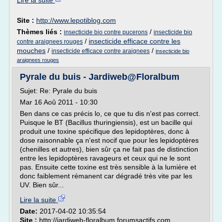
Lire la suite
Site :
http://www.lepotiblog.com
Thèmes liés :
/
insecticide bio contre pucerons
insecticide bio
/
insecticide efficace contre les
contre araignees rouges
mouches
/
/
insecticide efficace contre araignees
insecticide bio
araignees rouges
Pyrale du buis - Jardiweb@Floralbum
Sujet: Re: Pyrale du buis
Mar 16 Aoû 2011 - 10:30
Ben dans ce cas précis lo, ce que tu dis n'est pas correct.
Puisque le BT (Bacillus thuringiensis), est un bacille qui
produit une toxine spécifique des lepidoptères, donc à
dose raisonnable ça n'est nocif que pour les lepidoptères
(chenilles et autres), bien sûr ça ne fait pas de distinction
entre les lepidoptères ravageurs et ceux qui ne le sont
pas. Ensuite cette toxine est très sensible à la lumière et
donc faiblement rémanent car dégradé très vite par les
UV. Bien sûr...
Lire la suite
Date:
2017-04-02 10:35:54
Site :
http://jardiweb-floralbum.forumsactifs.com