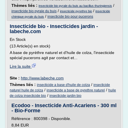
Thèmes liés :
/
insecticide bio pyrale du buis au bacillus thuringiensis
/
/
insecticide bio pyrale du buis
insecticide pyrethre bio
insecticide
/
insecticide bio pour pucerons
chimique pyrale du buis
Insecticide bio - Insecticides jardin -
labeche.com
En Stock
(13 Article(s) en stock)
A base de pyrèthre naturel et d'huile de colza, l'insecticide
spécial pucerons agit par contact et...
Lire la suite
Site :
http://www.labeche.com
Thèmes liés :
/
insecticide a base d'huile de colza
insecticide
/
/
naturel huile de colza
insecticide a base de pyrethre naturel
huile
/
de colza insecticide bio
insecticide jardin bio
Ecodoo - Insecticide Anti-Acariens - 300 ml
- Bio-Forme
Référence : 800398 - Disponible.
8,84 EUR