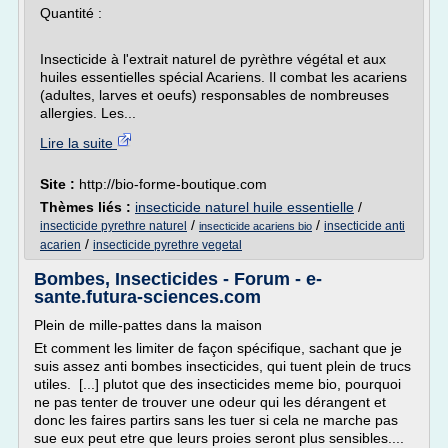
Quantité :
Insecticide à l'extrait naturel de pyrèthre végétal et aux
huiles essentielles spécial Acariens. Il combat les acariens
(adultes, larves et oeufs) responsables de nombreuses
allergies. Les...
Lire la suite
Site :
http://bio-forme-boutique.com
Thèmes liés :
insecticide naturel huile essentielle
/
/
/
insecticide pyrethre naturel
insecticide anti
insecticide acariens bio
/
acarien
insecticide pyrethre vegetal
Bombes, Insecticides - Forum - e-
sante.futura-sciences.com
Plein de mille-pattes dans la maison
Et comment les limiter de façon spécifique, sachant que je
suis assez anti bombes insecticides, qui tuent plein de trucs
utiles. [...] plutot que des insecticides meme bio, pourquoi
ne pas tenter de trouver une odeur qui les dérangent et
donc les faires partirs sans les tuer si cela ne marche pas
sue eux peut etre que leurs proies seront plus sensibles....