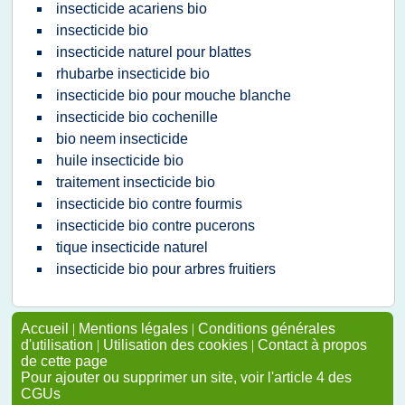
insecticide acariens bio
insecticide bio
insecticide naturel pour blattes
rhubarbe insecticide bio
insecticide bio pour mouche blanche
insecticide bio cochenille
bio neem insecticide
huile insecticide bio
traitement insecticide bio
insecticide bio contre fourmis
insecticide bio contre pucerons
tique insecticide naturel
insecticide bio pour arbres fruitiers
Accueil
|
Mentions légales
|
Conditions générales
d'utilisation
|
Utilisation des cookies
|
Contact à propos
de cette page
Pour ajouter ou supprimer un site, voir l'article 4 des
CGUs