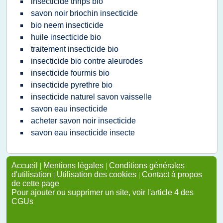
insecticide thrips bio
savon noir briochin insecticide
bio neem insecticide
huile insecticide bio
traitement insecticide bio
insecticide bio contre aleurodes
insecticide fourmis bio
insecticide pyrethre bio
insecticide naturel savon vaisselle
savon eau insecticide
acheter savon noir insecticide
savon eau insecticide insecte
Accueil
|
Mentions légales
|
Conditions générales
d'utilisation
|
Utilisation des cookies
|
Contact à propos
de cette page
Pour ajouter ou supprimer un site, voir l'article 4 des
CGUs